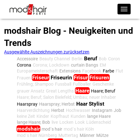
modshair Blog - Neuigkeiten und
Trends
Ausgewählte Auszeichnungen zurücksetzen
Beruf
Accessoire
Beauty Channel
Berlin
Bob
Coron
Corona
Corona; Lockdown
curtain Bangs
EM
Europameisterschaft
Extensions
Facebook
Farbe
Flut
Friseur
Friseurin
Frisur
Frisuren
Frauen
Frühling; Shampoo
Fussball
Fußballer
Geschenke
Haare
grauer Ansatz
Great Lengths
Haare; Beruf
Haare; Beruf; Salon Bielefeld; Umbau; neuer Inhaber
Haar Stylist
Haarspray
Haarspray; Herbst
Haarverdichtung
Herbst
Hochwasser
Instagram
Job
keine Zeit
Kinder
Kopfhaut
Kunden
lange Haare
lange Haare; Bob
live
Locken
Look
Lüdenscheid
modshair
mod´s hair
mod´s hair Köln
mod´s hair Nürnberg
Muttertag
Männer
Mütze