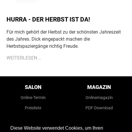
HURRA - DER HERBST IST DA!
Für mich gehört der Herbst zu der schönsten Jahreszeit
des Jahres. Dick eingepackt machen die
Herbstspaziergänge richtig Freude.
HURRA
WEITERLESEN …
-
DER
HERBST
Navigation
überspringen
IST
SALON
MAGAZIN
DA!
Online-Termin
Onlinemagazin
Preisliste
PDF-Download
MOD'S HAIR
JOBS
Diese Website verwendet Cookies, um Ihren