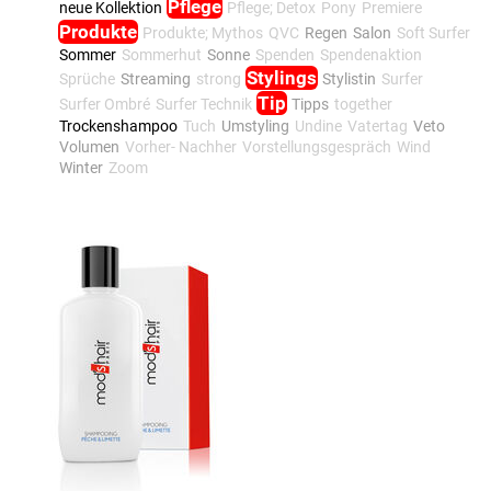
Pflege
neue Kollektion
Pflege; Detox
Pony
Premiere
Produkte
Produkte; Mythos
QVC
Regen
Salon
Soft Surfer
Sommer
Sommerhut
Sonne
Spenden
Spendenaktion
Stylings
Sprüche
Streaming
strong
Stylistin
Surfer
Tip
Surfer Ombré
Surfer Technik
Tipps
together
Trockenshampoo
Tuch
Umstyling
Undine
Vatertag
Veto
Volumen
Vorher- Nachher
Vorstellungsgespräch
Wind
Winter
Zoom