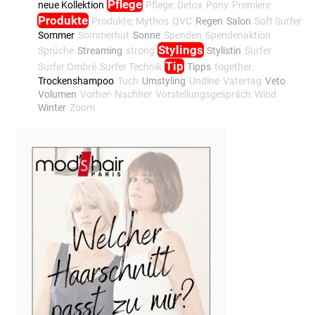
Pflege
neue Kollektion
Pflege; Detox
Pony
Premiere
Produkte
Produkte; Mythos
QVC
Regen
Salon
Soft Surfer
Sommer
Sommerhut
Sonne
Spenden
Spendenaktion
Stylings
Sprüche
Streaming
strong
Stylistin
Surfer
Tip
Surfer Ombré
Surfer Technik
Tipps
together
Trockenshampoo
Tuch
Umstyling
Undine
Vatertag
Veto
Volumen
Vorher- Nachher
Vorstellungsgespräch
Wind
Winter
Zoom