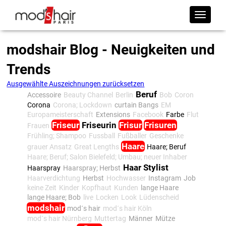
modshair Blog - Neuigkeiten und
Trends
Ausgewählte Auszeichnungen zurücksetzen
Beruf
Accessoire
Beauty Channel
Berlin
Bob
Coron
Corona
Corona; Lockdown
curtain Bangs
EM
Europameisterschaft
Extensions
Facebook
Farbe
Flut
Friseur
Friseurin
Frisur
Frisuren
Frauen
Frühling; Shampoo
Fussball
Fußballer
Geschenke
Haare
grauer Ansatz
Great Lengths
Haare; Beruf
Haare; Beruf; Salon Bielefeld; Umbau; neuer Inhaber
Haar Stylist
Haarspray
Haarspray; Herbst
Haarverdichtung
Herbst
Hochwasser
Instagram
Job
keine Zeit
Kinder
Kopfhaut
Kunden
lange Haare
lange Haare; Bob
live
Locken
Look
Lüdenscheid
modshair
mod´s hair
mod´s hair Köln
mod´s hair Nürnberg
Muttertag
Männer
Mütze