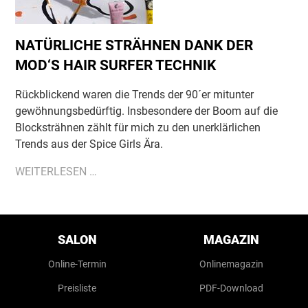
NATÜRLICHE STRÄHNEN DANK DER
MOD‘S HAIR SURFER TECHNIK
Rückblickend waren die Trends der 90´er mitunter
gewöhnungsbedürftig. Insbesondere der Boom auf die
Blocksträhnen zählt für mich zu den unerklärlichen
Trends aus der Spice Girls Ära.
NATÜRLICHE
WEITERLESEN …
STRÄHNEN
DANK
DER
Navigation
überspringen
MOD‘S
SALON
MAGAZIN
HAIR
Online-Termin
Onlinemagazin
SURFER
TECHNIK
Preisliste
PDF-Download