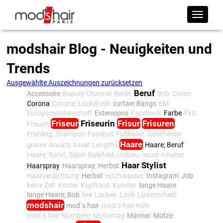
modshair Blog - Neuigkeiten und
Trends
Ausgewählte Auszeichnungen zurücksetzen
Beruf
Accessoire
Beauty Channel
Berlin
Bob
Coron
Corona
Corona; Lockdown
curtain Bangs
EM
Europameisterschaft
Extensions
Facebook
Farbe
Flut
Friseur
Friseurin
Frisur
Frisuren
Frauen
Frühling; Shampoo
Fussball
Fußballer
Geschenke
Haare
grauer Ansatz
Great Lengths
Haare; Beruf
Haare; Beruf; Salon Bielefeld; Umbau; neuer Inhaber
Haar Stylist
Haarspray
Haarspray; Herbst
Haarverdichtung
Herbst
Hochwasser
Instagram
Job
keine Zeit
Kinder
Kopfhaut
Kunden
lange Haare
lange Haare; Bob
live
Locken
Look
Lüdenscheid
modshair
mod´s hair
mod´s hair Köln
mod´s hair Nürnberg
Muttertag
Männer
Mütze