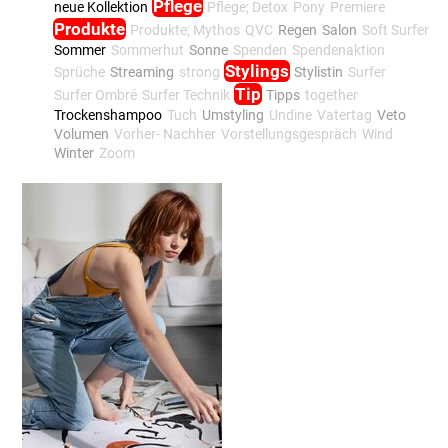
Pflege
neue Kollektion
Pflege; Detox
Pony
Premiere
Produkte
Produkte; Mythos
QVC
Regen
Salon
Soft Surfer
Sommer
Sommerhut
Sonne
Spenden
Spendenaktion
Stylings
Sprüche
Streaming
strong
Stylistin
Surfer
Tip
Surfer Ombré
Surfer Technik
Tipps
together
Trockenshampoo
Tuch
Umstyling
Undine
Vatertag
Veto
Volumen
Vorher- Nachher
Vorstellungsgespräch
Wind
Winter
Zoom