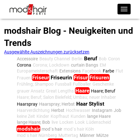
modshair Blog - Neuigkeiten und
Trends
Ausgewählte Auszeichnungen zurücksetzen
Beruf
Accessoire
Beauty Channel
Berlin
Bob
Coron
Corona
Corona; Lockdown
curtain Bangs
EM
Europameisterschaft
Extensions
Facebook
Farbe
Flut
Friseur
Friseurin
Frisur
Frisuren
Frauen
Frühling; Shampoo
Fussball
Fußballer
Geschenke
Haare
grauer Ansatz
Great Lengths
Haare; Beruf
Haare; Beruf; Salon Bielefeld; Umbau; neuer Inhaber
Haar Stylist
Haarspray
Haarspray; Herbst
Haarverdichtung
Herbst
Hochwasser
Instagram
Job
keine Zeit
Kinder
Kopfhaut
Kunden
lange Haare
lange Haare; Bob
live
Locken
Look
Lüdenscheid
modshair
mod´s hair
mod´s hair Köln
mod´s hair Nürnberg
Muttertag
Männer
Mütze