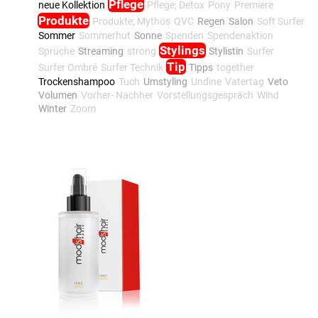
Pflege
neue Kollektion
Pflege; Detox
Pony
Premiere
Produkte
Produkte; Mythos
QVC
Regen
Salon
Soft Surfer
Sommer
Sommerhut
Sonne
Spenden
Spendenaktion
Stylings
Sprüche
Streaming
strong
Stylistin
Surfer
Tip
Surfer Ombré
Surfer Technik
Tipps
together
Trockenshampoo
Tuch
Umstyling
Undine
Vatertag
Veto
Volumen
Vorher- Nachher
Vorstellungsgespräch
Wind
Winter
Zoom