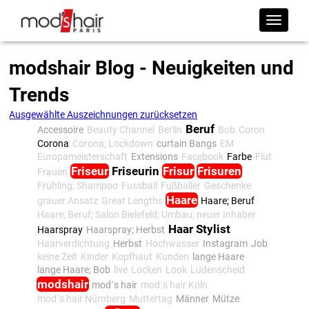
modshair Blog - Neuigkeiten und
Trends
Ausgewählte Auszeichnungen zurücksetzen
Beruf
Accessoire
Beauty Channel
Berlin
Bob
Coron
Corona
Corona; Lockdown
curtain Bangs
EM
Europameisterschaft
Extensions
Facebook
Farbe
Flut
Friseur
Friseurin
Frisur
Frisuren
Frauen
Frühling; Shampoo
Fussball
Fußballer
Geschenke
Haare
grauer Ansatz
Great Lengths
Haare; Beruf
Haare; Beruf; Salon Bielefeld; Umbau; neuer Inhaber
Haar Stylist
Haarspray
Haarspray; Herbst
Haarverdichtung
Herbst
Hochwasser
Instagram
Job
keine Zeit
Kinder
Kopfhaut
Kunden
lange Haare
lange Haare; Bob
live
Locken
Look
Lüdenscheid
modshair
mod´s hair
mod´s hair Köln
mod´s hair Nürnberg
Muttertag
Männer
Mütze