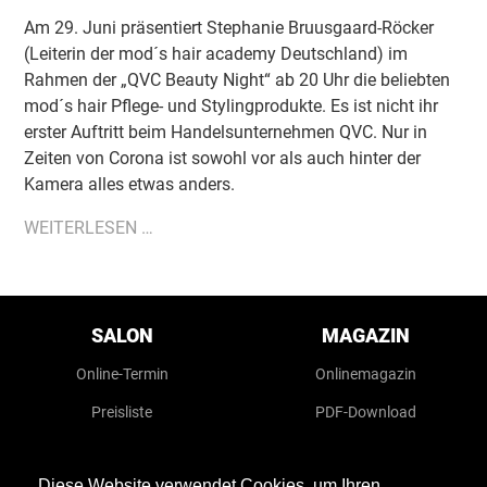
Am 29. Juni präsentiert Stephanie Bruusgaard-Röcker
(Leiterin der mod´s hair academy Deutschland) im
Rahmen der „QVC Beauty Night“ ab 20 Uhr die beliebten
mod´s hair Pflege- und Stylingprodukte. Es ist nicht ihr
erster Auftritt beim Handelsunternehmen QVC. Nur in
Zeiten von Corona ist sowohl vor als auch hinter der
Kamera alles etwas anders.
BELIEBTE
WEITERLESEN …
MOD
´S
HAIR
Navigation
überspringen
PRODUKTE
SALON
MAGAZIN
AUCH
Online-Termin
Onlinemagazin
WEITERHIN
BEI
Preisliste
PDF-Download
DER
QVC
MOD'S HAIR
JOBS
Diese Website verwendet Cookies, um Ihren