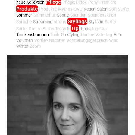
Pflege
neue Kollektion
Pflege; Detox
Pony
Premiere
Produkte
Produkte; Mythos
QVC
Regen
Salon
Soft Surfer
Sommer
Sommerhut
Sonne
Spenden
Spendenaktion
Stylings
Sprüche
Streaming
strong
Stylistin
Surfer
Tip
Surfer Ombré
Surfer Technik
Tipps
together
Trockenshampoo
Tuch
Umstyling
Undine
Vatertag
Veto
Volumen
Vorher- Nachher
Vorstellungsgespräch
Wind
Winter
Zoom