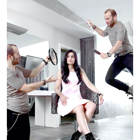
FÜR
DEIN
HAAR