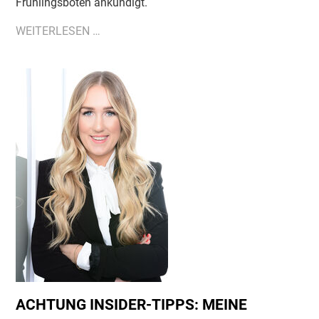
Frühlingsboten ankündigt.
OSTER-
WEITERLESEN …
SPECIAL:
TREND-
FRISUREN
FÜR
DEN
FRÜHLING
2021
ACHTUNG INSIDER-TIPPS: MEINE