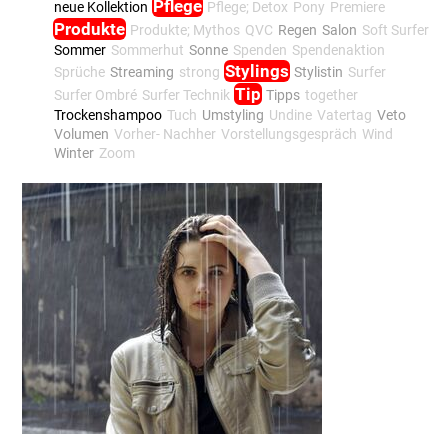
Pflege
neue Kollektion
Pflege; Detox
Pony
Premiere
Produkte
Produkte; Mythos
QVC
Regen
Salon
Soft Surfer
Sommer
Sommerhut
Sonne
Spenden
Spendenaktion
Stylings
Sprüche
Streaming
strong
Stylistin
Surfer
Tip
Surfer Ombré
Surfer Technik
Tipps
together
Trockenshampoo
Tuch
Umstyling
Undine
Vatertag
Veto
Volumen
Vorher- Nachher
Vorstellungsgespräch
Wind
Winter
Zoom