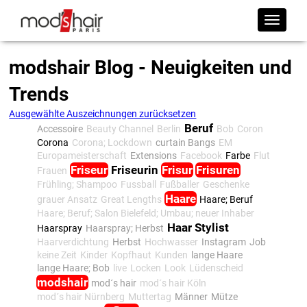
modshair Blog - Neuigkeiten und
Trends
Ausgewählte Auszeichnungen zurücksetzen
Beruf
Accessoire
Beauty Channel
Berlin
Bob
Coron
Corona
Corona; Lockdown
curtain Bangs
EM
Europameisterschaft
Extensions
Facebook
Farbe
Flut
Friseur
Friseurin
Frisur
Frisuren
Frauen
Frühling; Shampoo
Fussball
Fußballer
Geschenke
Haare
grauer Ansatz
Great Lengths
Haare; Beruf
Haare; Beruf; Salon Bielefeld; Umbau; neuer Inhaber
Haar Stylist
Haarspray
Haarspray; Herbst
Haarverdichtung
Herbst
Hochwasser
Instagram
Job
keine Zeit
Kinder
Kopfhaut
Kunden
lange Haare
lange Haare; Bob
live
Locken
Look
Lüdenscheid
modshair
mod´s hair
mod´s hair Köln
mod´s hair Nürnberg
Muttertag
Männer
Mütze