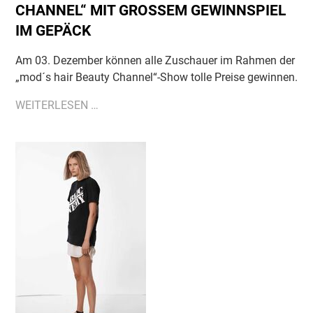
CHANNEL“ MIT GROSSEM GEWINNSPIEL I
M GEPÄCK
Am 03. Dezember können alle Zuschauer im Rahmen der
„mod´s hair Beauty Channel“-Show tolle Preise gewinnen.
NEUE
WEITERLESEN …
AUSGABE
DES
STREAMING-
FORMATS
„MOD
´S
HAIR
BEAUTY
CHANNEL“
MIT
GROSSEM G
EWINNSPIEL I